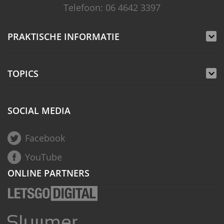
Telefoon: 06 4642 3397
PRAKTISCHE INFORMATIE
Prijs en Openingstijd
TOPICS
Adres en parkeren
mario
yoshi
atari
spelcomputer
Huisregels
SOCIAL MEDIA
Museumwinkel
console
lynx
snes
gameboy
nintendo
Facebook
Eten en drinken
YouTube
ONLINE PARTNERS